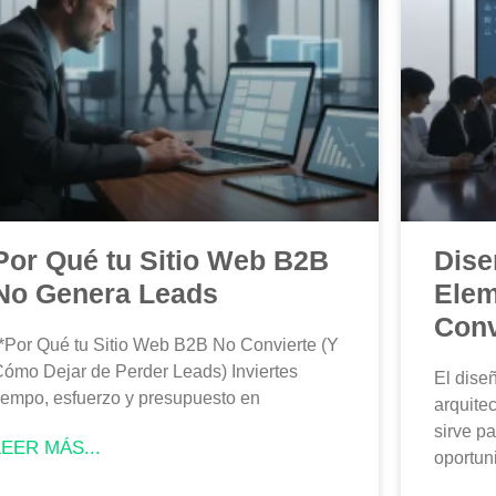
Por Qué tu Sitio Web B2B
Dise
No Genera Leads
Elem
Conv
*Por Qué tu Sitio Web B2B No Convierte (Y
ómo Dejar de Perder Leads) Inviertes
El dise
iempo, esfuerzo y presupuesto en
arquite
sirve pa
LEER MÁS...
oportun