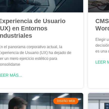
Experiencia de Usuario
CMS 
(UX) en Entornos
Word
Industriales
Elegir 
decisió
n el panorama corporativo actual, la
es una 
xperiencia de Usuario (UX) ha dejado de
er un mero ejercicio estético para
LEER M
onsolidarse
LEER MÁS...
DISEÑO WEB