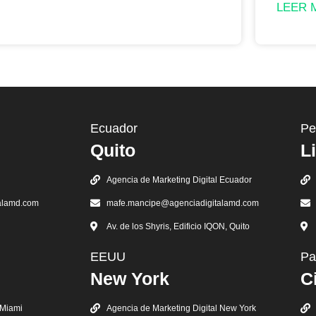
LEER M
Ecuador
Pe
Quito
L
Agencia de Marketing Digital Ecuador
alamd.com
mafe.mancipe@agenciadigitalamd.com
Av. de los Shyris, Edificio IQON, Quito
EEUU
P
New York
C
 Miami
Agencia de Marketing Digital New York