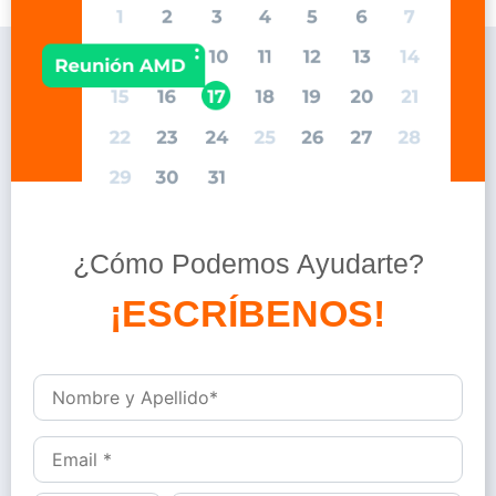
¿Cómo Podemos Ayudarte?
D
é
j
a
n
o