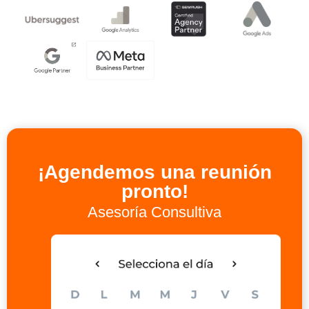
¡Agendemos una reunión
pronto!
Asesoría Consultiva