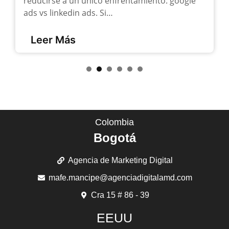
reducirse a un único enfrentamiento: google
ads vs linkedin ads. Si…
Leer Más
1
2
3
4
5
6
Colombia
Bogotá
Agencia de Marketing Digital
mafe.mancipe@agenciadigitalamd.com
Cra 15 # 86 - 39
EEUU