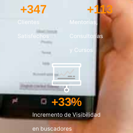
+
347
+
113
Clientes
Mentorías,
Satisfechos
Consultorías
y Cursos
+
33
%
Incremento de Visibilidad
en buscadores