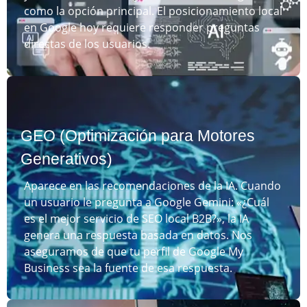
como la opción principal. El posicionamiento local
en Google hoy requiere responder preguntas
directas de los usuarios.
GEO (Optimización para Motores
Generativos)
Aparece en las recomendaciones de la IA. Cuando
un usuario le pregunta a Google Gemini: «¿Cuál
es el mejor servicio de SEO local B2B?», la IA
genera una respuesta basada en datos. Nos
aseguramos de que tu perfil de Google My
Business sea la fuente de esa respuesta.