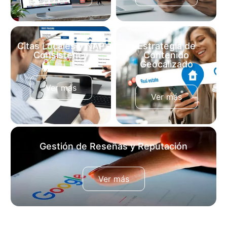
búsquedas «cerca de mí».
a clientes potenciales.
Citas Locales y NAP
Estrategia de
Consistency
Contenido
Geocalizado
Registramos tu empresa
Creamos textos y
en directorios clave para
publicaciones optimizadas
dar autoridad a tu
Ver más
con estrategias de SEO
Ver más
Posicionamiento local en
local para tu ciudad.
Google.
Gestión de Reseñas y Reputación
Estrategias para aumentar tus 5 estrellas y generar
confianza inmediata en nuevos clientes.
Ver más