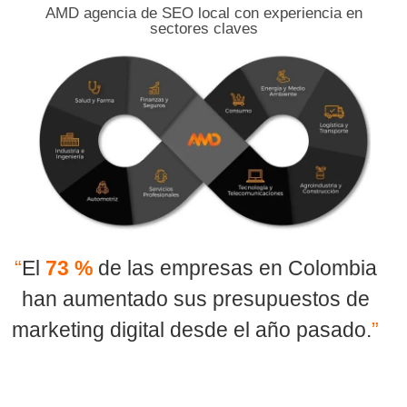
AMD agencia de SEO local con experiencia en
sectores claves
presas en Colombia
Menos del
1%
de l
s presupuestos de
clic en la segu
esde el año pasado.
”
resultados de
G