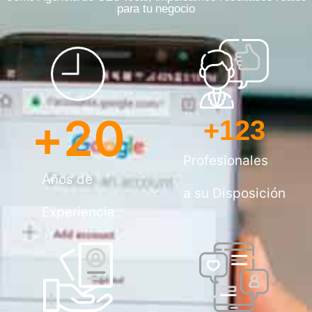
para tu negocio
+
20
+
123
Profesionales
Años de
a su Disposición
Experiencia