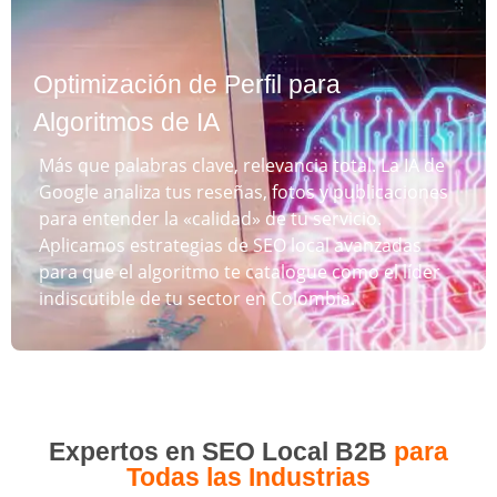
Optimización de Perfil para
Algoritmos de IA
Más que palabras clave, relevancia total. La IA de
Google analiza tus reseñas, fotos y publicaciones
para entender la «calidad» de tu servicio.
Aplicamos estrategias de SEO local avanzadas
para que el algoritmo te catalogue como el líder
indiscutible de tu sector en Colombia.
Expertos en SEO Local B2B
para
Todas las Industrias