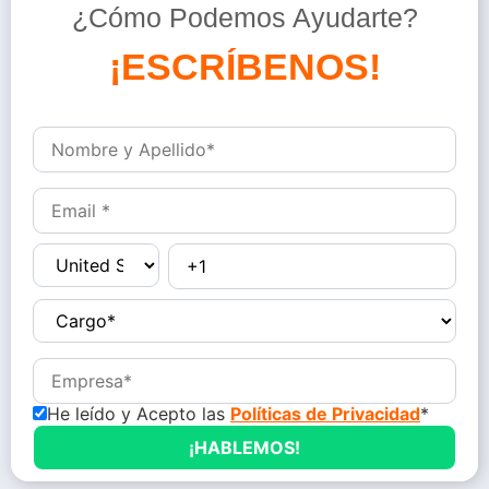
¿Cómo Podemos Ayudarte?
D
é
j
a
n
o
He leído y Acepto las
Políticas de Privacidad
*