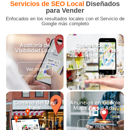
Servicios de SEO Local
Diseñados
para Vender
Enfocados en los resultados locales con el Servicio de
Google más completo
Auditoría de
Optimización de
Visibilidad Local
Google Business
Profile
Analizamos tu estado
Configuración experta de
actual y el de tu
tu ficha para dominar el
competencia en Bogotá
Ver más
Servicio de Google My
Ver más
para encontrar fugas de
Business Colombia.
clientes.
Dominio del Map
Anuncios en Google
Pack
Maps (Local Ads)
Llevamos tu negocio al
Campañas de pago ultra-
Top 3 de Google para
segmentadas para
captar el tráfico de
aparecer hoy mismo frente
Ver más
Ver más