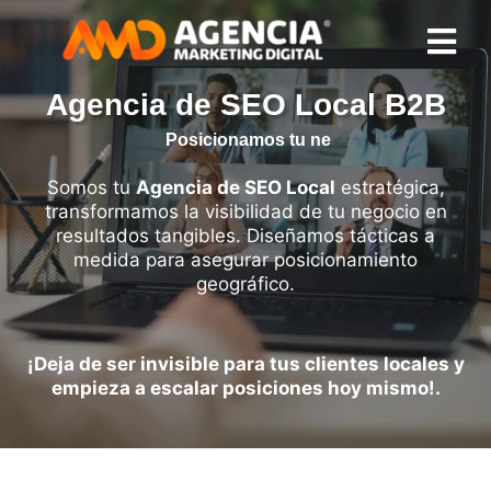
Agencia de SEO Local B2B
P
o
s
i
c
i
o
n
a
m
o
s
t
u
n
e
g
o
c
i
o
e
n
G
o
o
g
Somos tu
Agencia de SEO Local
estratégica,
transformamos la visibilidad de tu negocio en
resultados tangibles. Diseñamos tácticas a
medida para asegurar posicionamiento
geográfico.
¡Deja de ser invisible para tus clientes locales y
empieza a escalar posiciones hoy mismo!.