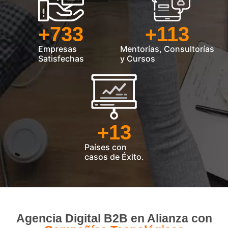
media planea
estrategias con
+
733
+
113
objetivos claros
comerciales, que logran
Empresas
Mentorías, Consultorías
resultados, también
Satisfechas
y Cursos
mediante las
experiencias de tipos
digitales y el aumento
de las reputaciones de
la empresa.
+
13
Países con
casos de Éxito.
Agencia Digital B2B en Alianza con