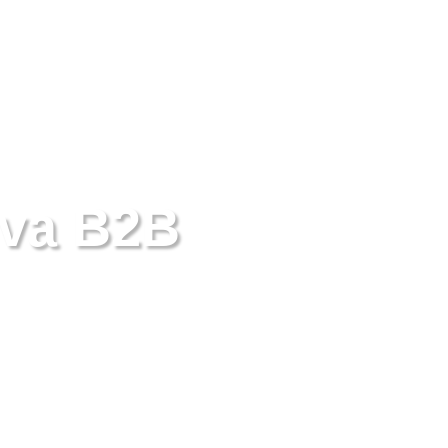
io
Servicios
Somos AMD
Blog
iva B2B