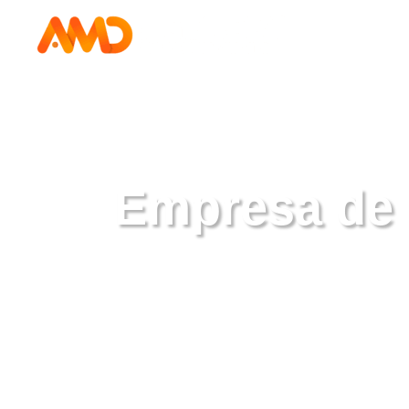
Empresa de 
C
r
e
c
i