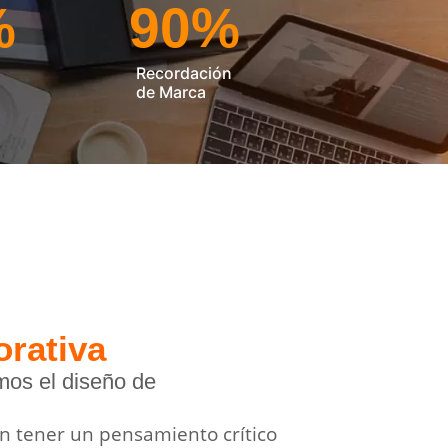
%
90
%
Recordación
de Marca
rativa
mos el diseño de
4
5
3
en tener un pensamiento crítico