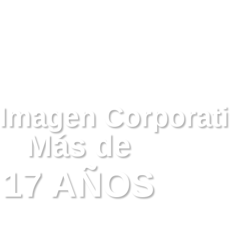
Inic
Imagen Corporat
Más de
17 AÑOS
e
n
d
o
e
n
t
r
e
m
a
r
c
a
s
y
p
e