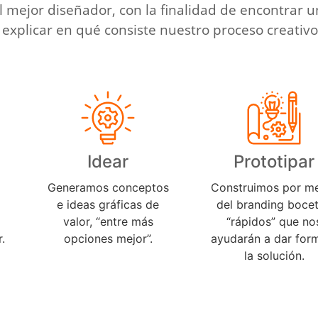
el mejor diseñador, con la finalidad de encontrar 
explicar en qué consiste nuestro proceso creativo
1
2
Idear
Prototipar
Generamos conceptos
Construimos por m
e ideas gráficas de
del branding boce
valor, “entre más
“rápidos” que no
.
opciones mejor”.
ayudarán a dar for
la solución.
4
5