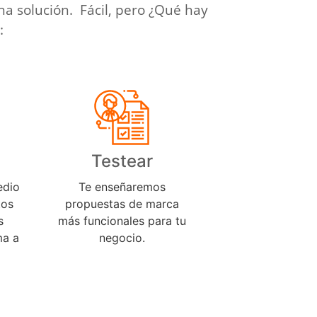
una solución. Fácil, pero ¿Qué hay
:
3
Testear
edio
Te enseñaremos
tos
propuestas de marca
s
más funcionales para tu
ma a
negocio.