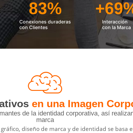
83
%
+
69
Conexiones duraderas
Interacción
con Clientes
con la Marca
ativos
en una Imagen Corpo
antes de la identidad corporativa, así realiza
marca
2
1
 gráfico, diseño de marca y de identidad se basa 