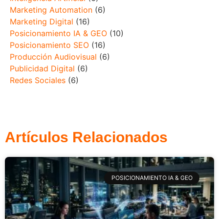
Marketing Automation
(6)
Marketing Digital
(16)
Posicionamiento IA & GEO
(10)
Posicionamiento SEO
(16)
Producción Audiovisual
(6)
Publicidad Digital
(6)
Redes Sociales
(6)
Artículos Relacionados
POSICIONAMIENTO IA & GEO