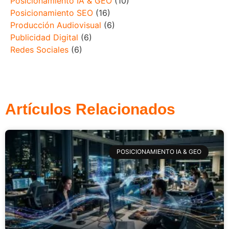
Posicionamiento IA & GEO
(10)
Posicionamiento SEO
(16)
Producción Audiovisual
(6)
Publicidad Digital
(6)
Redes Sociales
(6)
Artículos Relacionados
POSICIONAMIENTO IA & GEO