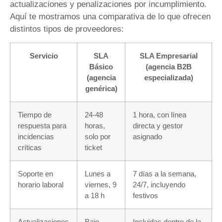
actualizaciones y penalizaciones por incumplimiento.
Aquí te mostramos una comparativa de lo que ofrecen
distintos tipos de proveedores:
Servicio
SLA
SLA Empresarial
Básico
(agencia B2B
(agencia
especializada)
genérica)
Tiempo de
24-48
1 hora, con línea
respuesta para
horas,
directa y gestor
incidencias
solo por
asignado
críticas
ticket
Soporte en
Lunes a
7 días a la semana,
horario laboral
viernes, 9
24/7, incluyendo
a 18 h
festivos
Actualizaciones
Bajo
Incluidas dentro de la