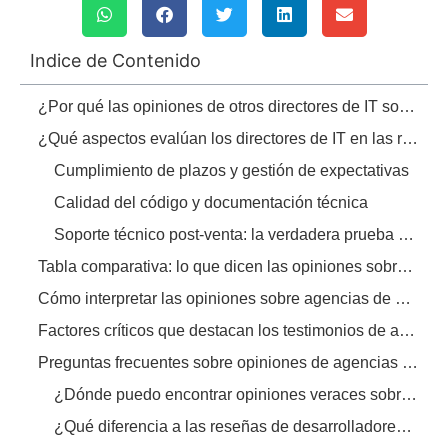
Indice de Contenido
¿Por qué las opiniones de otros directores de IT son decisivas al elegir una agencia B2B?
¿Qué aspectos evalúan los directores de IT en las reseñas de desarrolladores corporativos?
Cumplimiento de plazos y gestión de expectativas
Calidad del código y documentación técnica
Soporte técnico post-venta: la verdadera prueba de fuego
Tabla comparativa: lo que dicen las opiniones sobre aspectos clave de las agencias B2B
Cómo interpretar las opiniones sobre agencias de diseño web locales B2B sin sesgos
Factores críticos que destacan los testimonios de agencias web B2B en el ecosistema colombiano
Preguntas frecuentes sobre opiniones de agencias de diseño web B2B
¿Dónde puedo encontrar opiniones veraces sobre agencias de diseño web B2B?
¿Qué diferencia a las reseñas de desarrolladores corporativos de las de agencias generalistas?