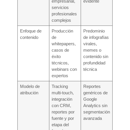
empresarial,
evidente
servicios
profesionales
complejos
Enfoque de
Producción
Predominio
contenido
de
de infografías
whitepapers,
virales,
casos de
memes o
éxito
contenido sin
técnicos,
profundidad
webinars con
técnica
expertos
Modelo de
Tracking
Reportes
atribución
multi-touch,
genéricos de
integración
Google
con CRM,
Analytics sin
reportes por
segmentación
fuente y por
avanzada
etapa del