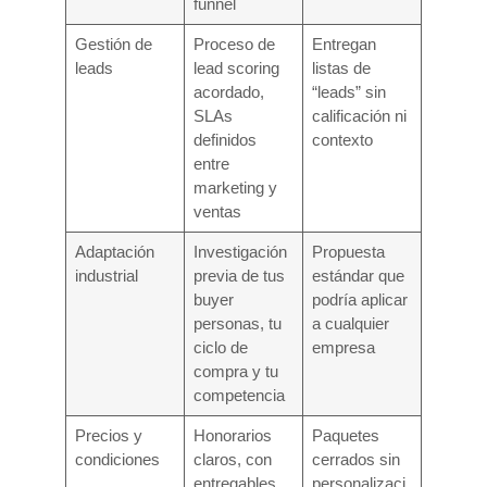
funnel
Gestión de
Proceso de
Entregan
leads
lead scoring
listas de
acordado,
“leads” sin
SLAs
calificación ni
definidos
contexto
entre
marketing y
ventas
Adaptación
Investigación
Propuesta
industrial
previa de tus
estándar que
buyer
podría aplicar
personas, tu
a cualquier
ciclo de
empresa
compra y tu
competencia
Precios y
Honorarios
Paquetes
condiciones
claros, con
cerrados sin
entregables
personalizaci