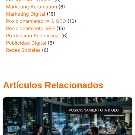
Marketing Automation
(6)
Marketing Digital
(16)
Posicionamiento IA & GEO
(10)
Posicionamiento SEO
(16)
Producción Audiovisual
(6)
Publicidad Digital
(6)
Redes Sociales
(6)
Artículos Relacionados
POSICIONAMIENTO IA & GEO