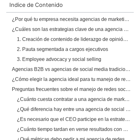
Indice de Contenido
¿Por qué tu empresa necesita agencias de marketing especializadas en redes sociales B2B?
¿Cuáles son las estrategias clave de una agencia de social media B2B?
1. Creación de contenido de liderazgo de opinión (Thought Leadership)
2. Pauta segmentada a cargos ejecutivos
3. Employee advocacy y social selling
Agencias B2B vs agencias de social media tradicionales: ¿en qué se diferencian?
¿Cómo elegir la agencia ideal para tu manejo de redes sociales B2B?
Preguntas frecuentes sobre el manejo de redes sociales B2B
¿Cuánto cuesta contratar a una agencia de marketing especializada en LinkedIn B2B?
¿Qué diferencia hay entre una agencia de social media generalista y una B2B?
¿Es necesario que el CEO participe en la estrategia de redes sociales B2B?
¿Cuánto tiempo tardan en verse resultados con LinkedIn para B2B?
¿Qué métricas debo pedir a mi agencia de redes sociales B2B?