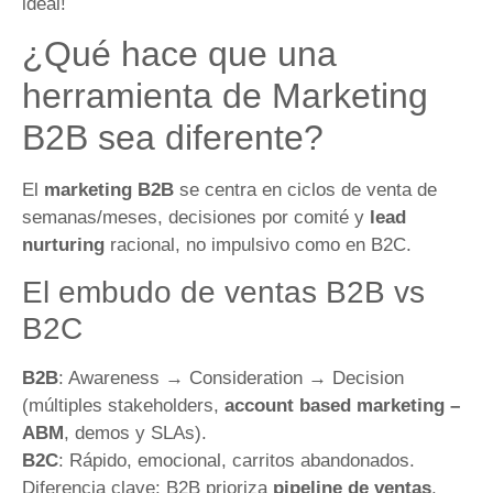
ideal!
¿Qué hace que una
herramienta de Marketing
B2B sea diferente?
El
marketing B2B
se centra en ciclos de venta de
semanas/meses, decisiones por comité y
lead
nurturing
racional, no impulsivo como en B2C.
El embudo de ventas B2B vs
B2C
B2B
: Awareness → Consideration → Decision
(múltiples stakeholders,
account based marketing –
ABM
, demos y SLAs).
B2C
: Rápido, emocional, carritos abandonados.
Diferencia clave: B2B prioriza
pipeline de ventas
,