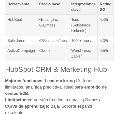
Herramienta
Precio base
Integraciones
Rating
clave
G2
HubSpot
Gratis (pro:
Todo
4.4/5
€20/mes)
(Salesforce,
LinkedIn)
Salesforce
€25/usuario/mes
1000+ apps
4.3/5
ActiveCampaign
€9/mes
WordPress,
4.5/5
Zapier
HubSpot CRM & Marketing Hub
Mejores funciones
:
Lead nurturing
IA, forms
ilimitados, analítica predictiva. Ideal para
embudo de
ventas B2B
.
Limitaciones
: Versión free limita emails (2k/mes).
Curva de aprendizaje
: Baja. Soporte español
excelente.