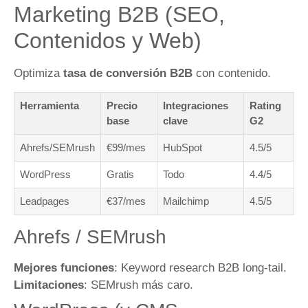
Marketing B2B (SEO,
Contenidos y Web)
Optimiza
tasa de conversión B2B
con contenido.
Herramienta
Precio
Integraciones
Rating
base
clave
G2
Ahrefs/SEMrush
€99/mes
HubSpot
4.5/5
WordPress
Gratis
Todo
4.4/5
Leadpages
€37/mes
Mailchimp
4.5/5
Ahrefs / SEMrush
Mejores funciones
: Keyword research B2B long-tail.
Limitaciones
: SEMrush más caro.