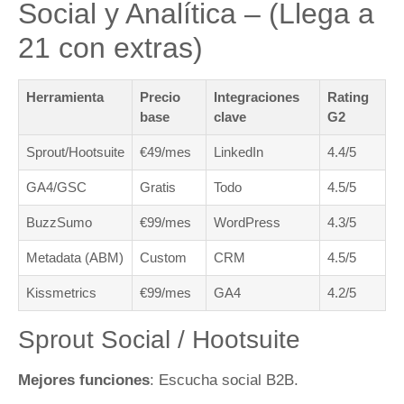
Social y Analítica – (Llega a
21 con extras)
Herramienta
Precio
Integraciones
Rating
base
clave
G2
Sprout/Hootsuite
€49/mes
LinkedIn
4.4/5
GA4/GSC
Gratis
Todo
4.5/5
BuzzSumo
€99/mes
WordPress
4.3/5
Metadata (ABM)
Custom
CRM
4.5/5
Kissmetrics
€99/mes
GA4
4.2/5
Sprout Social / Hootsuite
Mejores funciones
: Escucha social B2B.