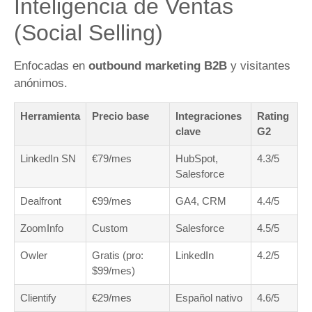
Inteligencia de Ventas
(Social Selling)
Enfocadas en
outbound marketing B2B
y visitantes
anónimos.
Herramienta
Precio base
Integraciones
Rating
clave
G2
LinkedIn SN
€79/mes
HubSpot,
4.3/5
Salesforce
Dealfront
€99/mes
GA4, CRM
4.4/5
ZoomInfo
Custom
Salesforce
4.5/5
Owler
Gratis (pro:
LinkedIn
4.2/5
$99/mes)
Clientify
€29/mes
Español nativo
4.6/5