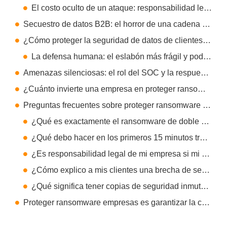
El costo oculto de un ataque: responsabilidad legal y fuga de cerebros
Secuestro de datos B2B: el horror de una cadena de suministro envenenada
¿Cómo proteger la seguridad de datos de clientes ante ransomware?
La defensa humana: el eslabón más frágil y poderoso
Amenazas silenciosas: el rol del SOC y la respuesta temprana
¿Cuánto invierte una empresa en proteger ransomware empresas de forma efectiva?
Preguntas frecuentes sobre proteger ransomware empresas
¿Qué es exactamente el ransomware de doble extorsión y por qué es tan mortal para las empresas?
¿Qué debo hacer en los primeros 15 minutos tras detectar un secuestro de datos B2B?
¿Es responsabilidad legal de mi empresa si mi software de gestión sufre un ataque ransomware?
¿Cómo explico a mis clientes una brecha de seguridad sin que se vayan con la competencia?
¿Qué significa tener copias de seguridad inmutables y por qué son vitales?
Proteger ransomware empresas es garantizar la continuidad de la confianza