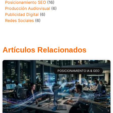
Posicionamiento SEO
(16)
Producción Audiovisual
(6)
Publicidad Digital
(6)
Redes Sociales
(6)
Artículos Relacionados
POSICIONAMIENTO IA & GEO