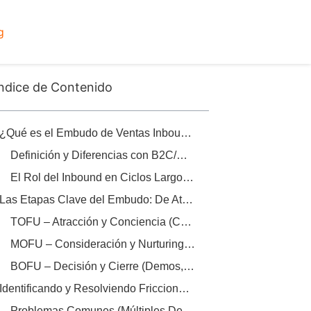
g
ndice de Contenido
¿Qué es el Embudo de Ventas Inbound B2B y Por Qué Importa en 2026?
Definición y Diferencias con B2C/Outbound
El Rol del Inbound en Ciclos Largos B2B
Las Etapas Clave del Embudo: De Atracción a Cierre
TOFU – Atracción y Conciencia (Contenido Educativo y SEO)
MOFU – Consideración y Nurturing (Lead Scoring y Email)
BOFU – Decisión y Cierre (Demos, ROI y Objeciones)
Identificando y Resolviendo Fricciones en el Cierre B2B
Problemas Comunes (Múltiples Decisores, Retrasos ROI)