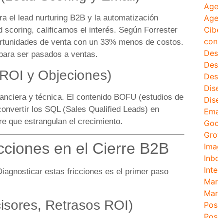
Age
ra el lead nurturing B2B y la automatización
Age
Cib
 scoring, calificamos el interés. Según Forrester
con
ortunidades de venta con un 33% menos de costos.
Des
 para ser pasados a ventas.
Des
ROI y Objeciones)
Des
Dis
inanciera y técnica. El contenido BOFU (estudios de
Dis
convertir los SQL (Sales Qualified Leads) en
Ema
re que estrangulan el crecimiento.
Goo
Gro
icciones en el Cierre B2B
Ima
Inb
Inte
agnosticar estas fricciones es el primer paso
Mar
Mar
isores, Retrasos ROI)
Pos
Pos