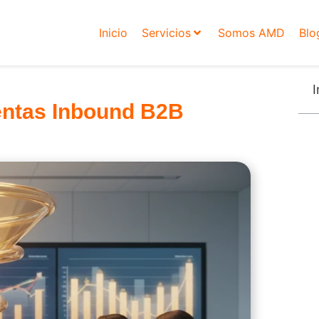
Inicio
Servicios
Somos AMD
Blo
I
entas Inbound B2B