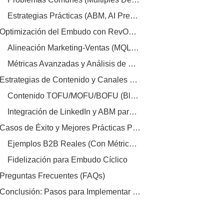
Estrategias Prácticas (ABM, AI Predictiva, Checklists)
Optimización del Embudo con RevOps y Herramientas
Alineación Marketing-Ventas (MQL/SQL, SLAs)
Métricas Avanzadas y Análisis de Fugas
Estrategias de Contenido y Canales para Cada Etapa
Contenido TOFU/MOFU/BOFU (Blogs, Webinars, Casos)
Integración de LinkedIn y ABM para Cierres Eficientes
Casos de Éxito y Mejores Prácticas Post-Venta
Ejemplos B2B Reales (Con Métricas ROI)
Fidelización para Embudo Cíclico
Preguntas Frecuentes (FAQs)
Conclusión: Pasos para Implementar Tu Embudo Optimizado