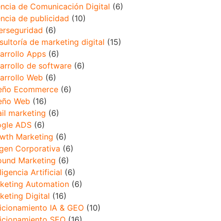
ncia de Comunicación Digital
(6)
ncia de publicidad
(10)
erseguridad
(6)
sultoría de marketing digital
(15)
arrollo Apps
(6)
arrollo de software
(6)
arrollo Web
(6)
eño Ecommerce
(6)
eño Web
(16)
il marketing
(6)
gle ADS
(6)
wth Marketing
(6)
gen Corporativa
(6)
ound Marketing
(6)
ligencia Artificial
(6)
keting Automation
(6)
keting Digital
(16)
icionamiento IA & GEO
(10)
icionamiento SEO
(16)