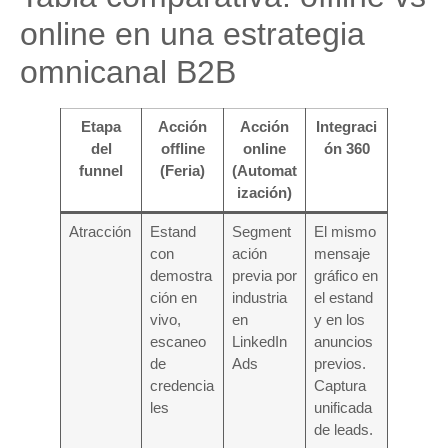
online en una estrategia
omnicanal B2B
Etapa
Acción
Acción
Integraci
del
offline
online
ón 360
funnel
(Feria)
(Automat
ización)
Atracción
Estand
Segment
El mismo
con
ación
mensaje
demostra
previa por
gráfico en
ción en
industria
el estand
vivo,
en
y en los
escaneo
LinkedIn
anuncios
de
Ads
previos.
credencia
Captura
les
unificada
de leads.