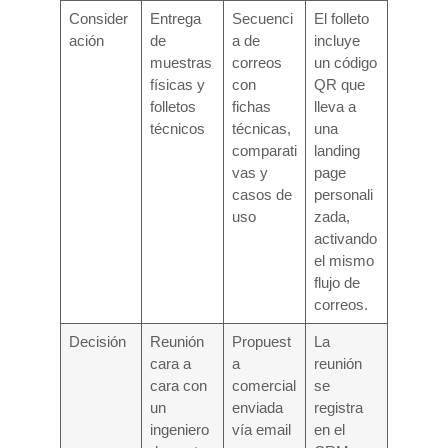
Consider
Entrega
Secuenci
El folleto
ación
de
a de
incluye
muestras
correos
un código
físicas y
con
QR que
folletos
fichas
lleva a
técnicos
técnicas,
una
comparati
landing
vas y
page
casos de
personali
uso
zada,
activando
el mismo
flujo de
correos.
Decisión
Reunión
Propuest
La
cara a
a
reunión
cara con
comercial
se
un
enviada
registra
ingeniero
vía email
en el