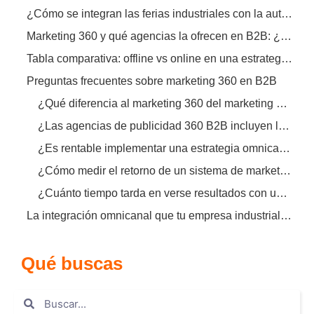
¿Cómo se integran las ferias industriales con la automatización de correos en un marketing 360?
Marketing 360 y qué agencias la ofrecen en B2B: ¿cómo elegir la correcta?
Tabla comparativa: offline vs online en una estrategia omnicanal B2B
Preguntas frecuentes sobre marketing 360 en B2B
¿Qué diferencia al marketing 360 del marketing multicanal en B2B?
¿Las agencias de publicidad 360 B2B incluyen la gestión de ferias en sus servicios?
¿Es rentable implementar una estrategia omnicanal en una pyme industrial?
¿Cómo medir el retorno de un sistema de marketing 360 que une offline y online?
¿Cuánto tiempo tarda en verse resultados con una estrategia de marketing 360 B2B?
La integración omnicanal que tu empresa industrial necesita hoy
Qué buscas