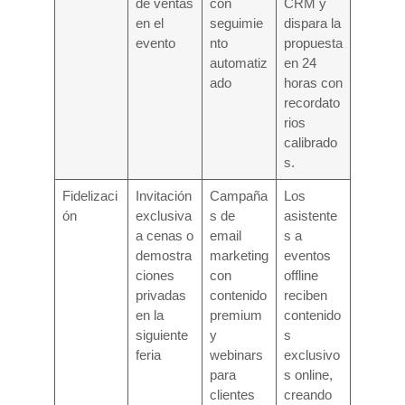
de ventas
con
CRM y
en el
seguimie
dispara la
evento
nto
propuesta
automatiz
en 24
ado
horas con
recordato
rios
calibrado
s.
Fidelizaci
Invitación
Campaña
Los
ón
exclusiva
s de
asistente
a cenas o
email
s a
demostra
marketing
eventos
ciones
con
offline
privadas
contenido
reciben
en la
premium
contenido
siguiente
y
s
feria
webinars
exclusivo
para
s online,
clientes
creando